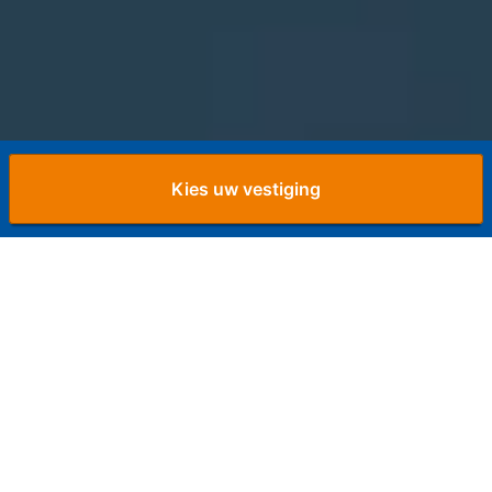
Kies uw vestiging
Home
Opslagruimte huren
Op zoek naar opslagruimte voor de laagste prijs? Bij
Opslagman bieden we uitgebreide mogelijkheden op
verschillende locaties in Nederland en in elke gewenste
grootte, vanaf 3 tot 66m3. We maken het huren van
opslagruimte gemakkelijk en betaalbaar. Geen
verborgen kosten, geen kleine lettertjes. Onze ruimtes
zijn goed geconditioneerd en worden 24/7 met
camera’s bewaakt.