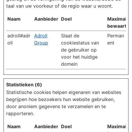
taal van uw voorkeur of de regio waar u woont.
Naam
Aanbieder
Doel
Maximale
bewaarter
adroll#adr
Adroll
Slaat de
Perman
oll
Group
cookiestatus van
ent
de gebruiker op
voor het huidige
domein
Statistieken (6)
Statistische cookies helpen eigenaren van websites
begrijpen hoe bezoekers hun website gebruiken,
door anoniem gegevens te verzamelen en te
rapporteren.
Naam
Aanbieder
Doel
Maximale