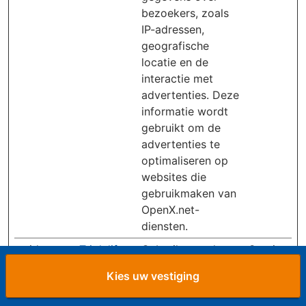
bezoekers, zoals
IP-adressen,
geografische
locatie en de
interactie met
advertenties. Deze
informatie wordt
gebruikt om de
advertenties te
optimaliseren op
websites die
gebruikmaken van
OpenX.net-
diensten.
xuid
Triplelift
Gebruikt om de
Sessie
bezoeker relevante
Kies uw vestiging
inhoud en
advertenties te