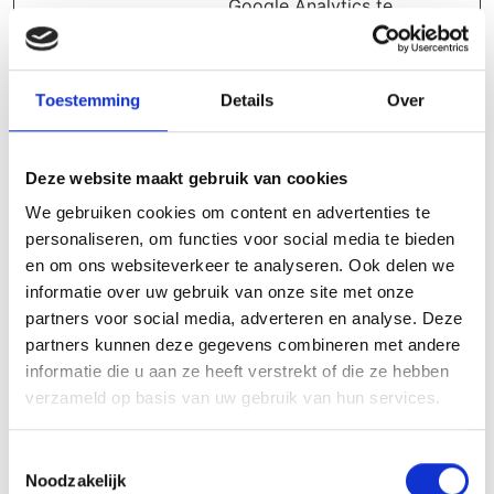
Google Analytics te
verzenden over het
apparaat en het
gedrag van de
Toestemming
Details
Over
bezoeker. Traceert
de bezoeker op
verschillende
Deze website maakt gebruik van cookies
apparaten en
We gebruiken cookies om content en advertenties te
marketingkanalen.
personaliseren, om functies voor social media te bieden
_ga_#
Google
Gebruikt om
2 jaar
en om ons websiteverkeer te analyseren. Ook delen we
gegevens naar
informatie over uw gebruik van onze site met onze
Google Analytics te
partners voor social media, adverteren en analyse. Deze
verzenden over het
partners kunnen deze gegevens combineren met andere
apparaat en het
informatie die u aan ze heeft verstrekt of die ze hebben
gedrag van de
verzameld op basis van uw gebruik van hun services.
bezoeker. Traceert
de bezoeker op
Toestemmingsselectie
verschillende
Noodzakelijk
apparaten en