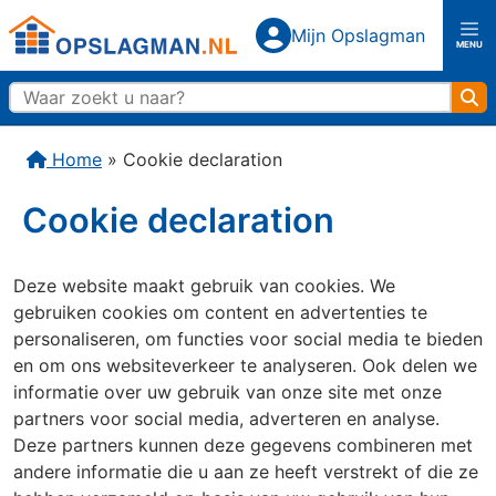
Top
Mijn Opslagman
Mijn Opslagman
MENU
Opslagman logo
Zo
Home
Home
»
Cookie declaration
Over ons
Cookie declaration
Vestigingen
Deze website maakt gebruik van cookies. We
gebruiken cookies om content en advertenties te
Almere Buiten
Almere Centrum
personaliseren, om functies voor social media te bieden
en om ons websiteverkeer te analyseren. Ook delen we
informatie over uw gebruik van onze site met onze
Amerongen
Amersfoort
partners voor social media, adverteren en analyse.
Deze partners kunnen deze gegevens combineren met
Capelle aan den IJssel
Den Haag
Rijswijk
andere informatie die u aan ze heeft verstrekt of die ze