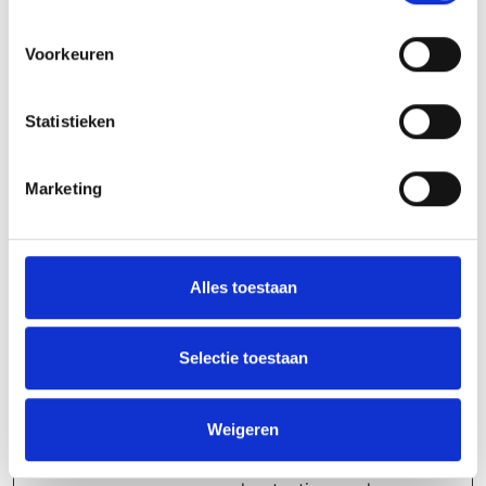
marketingkanalen.
Voorkeuren
_gcl_au
Google
Gebruikt door
3
Google AdSense
maand
om te
en
Statistieken
experimenteren
met de efficiëntie
Marketing
van advertenties
op websites die
hun services
gebruiken.
Alles toestaan
_gcl_ls
Google
Volgt de conversie-
Perman
rate tussen de
ent
gebruiker en de
Selectie toestaan
advertentiebanners
op de website - Dit
Weigeren
dient om de
relevantie van de