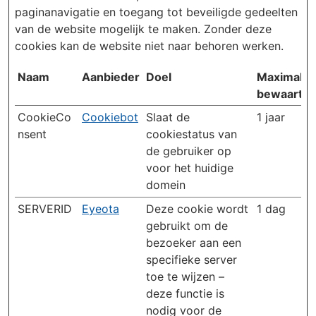
paginanavigatie en toegang tot beveiligde gedeelten
van de website mogelijk te maken. Zonder deze
cookies kan de website niet naar behoren werken.
Naam
Aanbieder
Doel
Maximale
bewaarter
CookieCo
Cookiebot
Slaat de
1 jaar
nsent
cookiestatus van
de gebruiker op
voor het huidige
domein
SERVERID
Eyeota
Deze cookie wordt
1 dag
gebruikt om de
bezoeker aan een
specifieke server
toe te wijzen –
deze functie is
nodig voor de