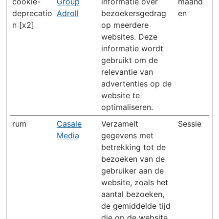
cookie-
Group
informatie over
maand
deprecatio
Adroll
bezoekersgedrag
en
n [x2]
op meerdere
websites. Deze
informatie wordt
gebruikt om de
relevantie van
advertenties op de
website te
optimaliseren.
rum
Casale
Verzamelt
Sessie
Media
gegevens met
betrekking tot de
bezoeken van de
gebruiker aan de
website, zoals het
aantal bezoeken,
de gemiddelde tijd
die op de website