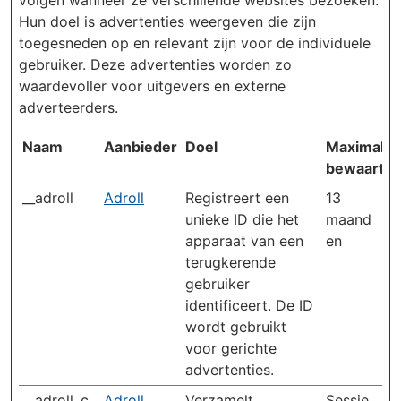
volgen wanneer ze verschillende websites bezoeken.
Hun doel is advertenties weergeven die zijn
toegesneden op en relevant zijn voor de individuele
gebruiker. Deze advertenties worden zo
waardevoller voor uitgevers en externe
adverteerders.
Naam
Aanbieder
Doel
Maximale
bewaarter
__adroll
Adroll
Registreert een
13
unieke ID die het
maand
apparaat van een
en
terugkerende
gebruiker
identificeert. De ID
wordt gebruikt
voor gerichte
advertenties.
__adroll_c
Adroll
Verzamelt
Sessie