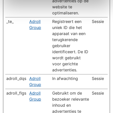
advertenties op de
website te
optimaliseren.
_te_
Adroll
Registreert een
Sessie
Group
uniek ID die het
apparaat van een
terugkerende
gebruiker
identificeert. De ID
wordt gebruikt
voor gerichte
advertenties.
adroll_dqs
Adroll
In afwachting
Sessie
Group
adroll_flgs
Adroll
Gebruikt om de
Sessie
Group
bezoeker relevante
inhoud en
advertenties te