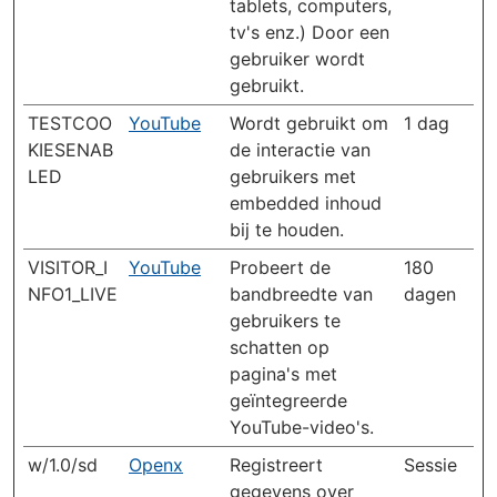
tablets, computers,
tv's enz.) Door een
gebruiker wordt
gebruikt.
TESTCOO
YouTube
Wordt gebruikt om
1 dag
KIESENAB
de interactie van
LED
gebruikers met
embedded inhoud
bij te houden.
VISITOR_I
YouTube
Probeert de
180
NFO1_LIVE
bandbreedte van
dagen
gebruikers te
schatten op
pagina's met
geïntegreerde
YouTube-video's.
w/1.0/sd
Openx
Registreert
Sessie
gegevens over