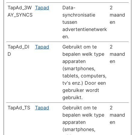
TapAd_3W
Tapad
Data-
2
AY_SYNCS
synchronisatie
maand
tussen
en
advertentienetwerk
en.
TapAd_DI
Tapad
Gebruikt om te
2
D
bepalen welk type
maand
apparaten
en
(smartphones,
tablets, computers,
tv's enz.) Door een
gebruiker wordt
gebruikt.
TapAd_TS
Tapad
Gebruikt om te
2
bepalen welk type
maand
apparaten
en
(smartphones,