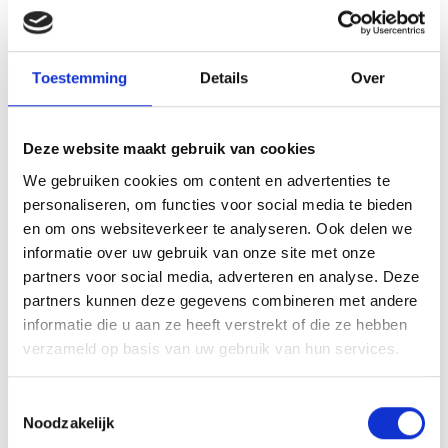
E-mail adres
*
Toestemming
Details
Over
Telefoon
*
Deze website maakt gebruik van cookies
Telefoon
ongeldig
Uw voorstel of vraag:
*
We gebruiken cookies om content en advertenties te
personaliseren, om functies voor social media te bieden
en om ons websiteverkeer te analyseren. Ook delen we
informatie over uw gebruik van onze site met onze
partners voor social media, adverteren en analyse. Deze
partners kunnen deze gegevens combineren met andere
informatie die u aan ze heeft verstrekt of die ze hebben
verzameld op basis van uw gebruik van hun services.
Toestemmingsselectie
Verzend bericht
Noodzakelijk