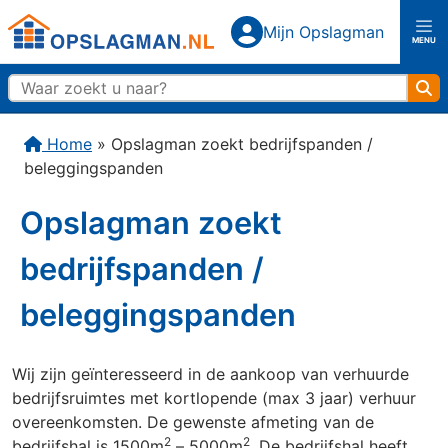
Top
Mijn Opslagman
Mijn Opslagman
MENU
Opslagman logo
Zo
Home
Home
»
Opslagman zoekt bedrijfspanden /
beleggingspanden
Over ons
Opslagman zoekt
Vestigingen
bedrijfspanden /
Almere Buiten
Almere Centrum
beleggingspanden
Amerongen
Amersfoort
Wij zijn geïnteresseerd in de aankoop van verhuurde
bedrijfsruimtes met kortlopende (max 3 jaar) verhuur
Capelle aan den IJssel
Den Haag
Rijswijk
overeenkomsten. De gewenste afmeting van de
2
2
bedrijfshal is 1500m
– 5000m
. De bedrijfshal heeft