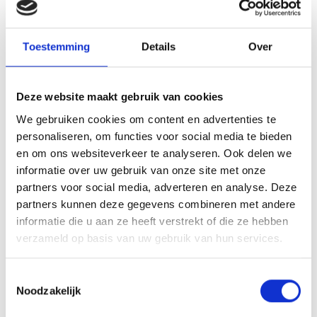
Toestemming
Details
Over
Rijswijk
Utrecht
Nu geopend!
1250 units vanaf 3m3
Info/prijzen
Info/prijzen
Deze website maakt gebruik van cookies
We gebruiken cookies om content en advertenties te
personaliseren, om functies voor social media te bieden
en om ons websiteverkeer te analyseren. Ook delen we
informatie over uw gebruik van onze site met onze
Veenendaal
Wageningen
partners voor social media, adverteren en analyse. Deze
1000 units vanaf 3m3
Nu geopend!
partners kunnen deze gegevens combineren met andere
Info/prijzen
Info/prijzen
informatie die u aan ze heeft verstrekt of die ze hebben
verzameld op basis van uw gebruik van hun services.
Toestemmingsselectie
Noodzakelijk