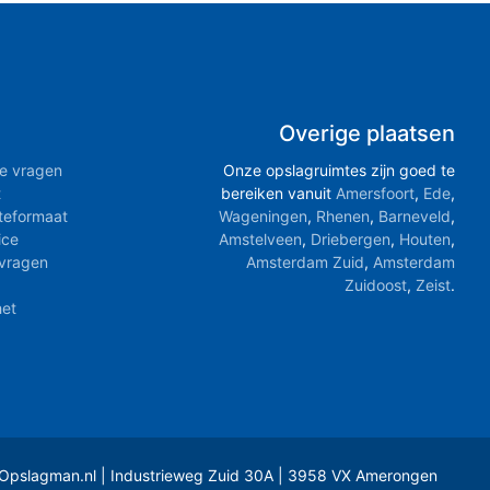
Overige plaatsen
de vragen
Onze opslagruimtes zijn goed te
t
bereiken vanuit
Amersfoort
,
Ede
,
teformaat
Wageningen
,
Rhenen
,
Barneveld
,
ice
Amstelveen
,
Driebergen
,
Houten
,
nvragen
Amsterdam Zuid
,
Amsterdam
Zuidoost
,
Zeist
.
het
Opslagman.nl | Industrieweg Zuid 30A | 3958 VX Amerongen