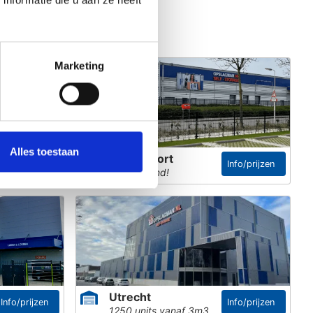
nformatie die u aan ze heeft
Marketing
Alles toestaan
Amersfoort
Info/prijzen
Info/prijzen
Nu geopend!
Utrecht
Info/prijzen
Info/prijzen
1250 units vanaf 3m3