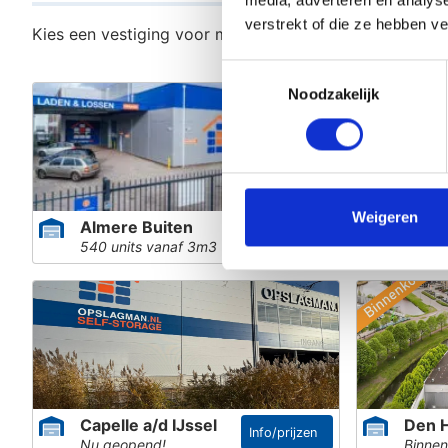
media, adverteren en analys
verstrekt of die ze hebben v
Kies een vestiging voor meer informatie, een prijsover
Toestemmingsselectie
Noodzakelijk
Weigeren
Almere Buiten
Alme
Info/prijzen
540 units vanaf 3m3
800 un
Capelle a/d IJssel
Den 
Info/prijzen
Nu geopend!
Binnen