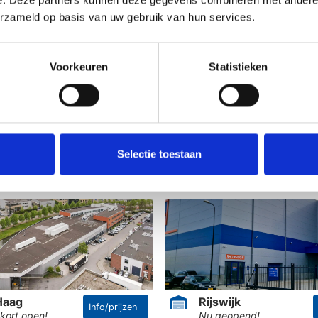
e. Deze partners kunnen deze gegevens combineren met andere i
erzameld op basis van uw gebruik van hun services.
zicht of boekingen.
Voorkeuren
Statistieken
Selectie toestaan
re Centrum
Amerongen
Info/prijzen
its vanaf 3m3
450 units vanaf 10m3
Haag
Rijswijk
Info/prijzen
kort open!
Nu geopend!