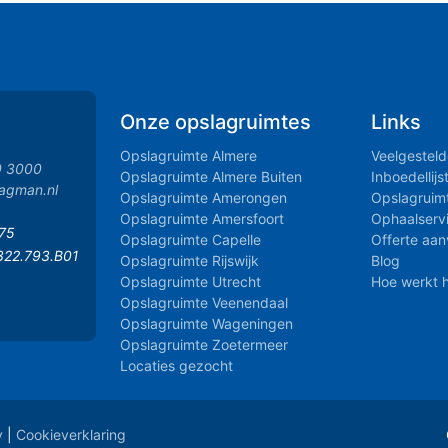
Onze opslagruimtes
Links
Opslagruimte Almere
Veelgestel
0 3000
Opslagruimte Almere Buiten
Inboedellijs
agman.nl
Opslagruimte Amerongen
Opslagruim
Opslagruimte Amersfoort
Ophaalserv
.75
Opslagruimte Capelle
Offerte aa
322.793.B01
Opslagruimte Rijswijk
Blog
Opslagruimte Utrecht
Hoe werkt 
Opslagruimte Veenendaal
Opslagruimte Wageningen
Opslagruimte Zoetermeer
Locaties gezocht
y
|
Cookieverklaring