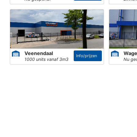
Veenendaal
Wage
Info/prijzen
1000 units vanaf 3m3
Nu ge