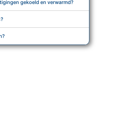
stigingen gekoeld en verwarmd?
Utrecht
s?
Veenendaal
en?
Wageningen
Zoetermeer