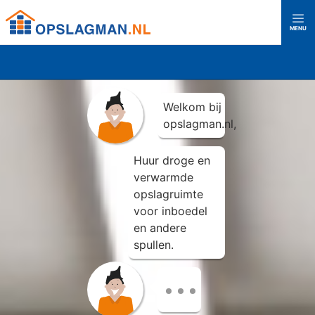
Top
MENU
Opslagman logo
Home
Welkom bij
Over ons
opslagman.nl,
Huur droge en
Vestigingen
verwarmde
opslagruimte
voor inboedel
Almere Buiten
Almere Centrum
en andere
spullen.
Amerongen
Amersfoort
Kies een locatie
voor meer
Capelle aan den IJssel
Den Haag
Rijswijk
informatie en