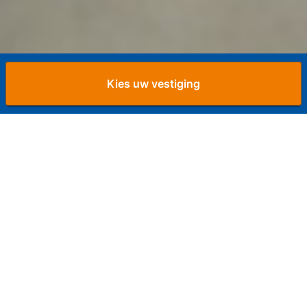
Kies uw vestiging
Home
»
Opslagruimte Leusden
Opslagruimte Leusd
Opslagruimte huren
Leusden
Bent u op zoek naar een veilige en goedkope
opslagruimte in de omgeving van Leusden? Bij
Opslagman vindt u een box die perfect aansluit bij uw
wensen. Wij werken wij met flexibele voorwaarden