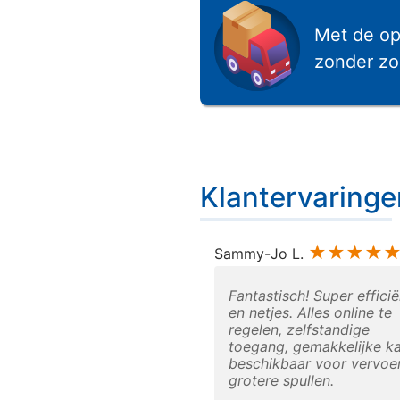
Met de op
zonder zo
Klantervaringen
Klantervaringe
★★★★★
★★★★
thors
Sammy-Jo L.
g geholpen en bij
Fantastisch! Super efficië
 staan ze gelijk voor je
en netjes. Alles online te
. Box goed toegankelijk
regelen, zelfstandige
den netjes.
toegang, gemakkelijke ka
beschikbaar voor vervoe
grotere spullen.