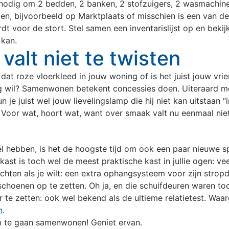
et nodig om 2 bedden, 2 banken, 2 stofzuigers, 2 wasmachin
pen, bijvoorbeeld op Marktplaats of misschien is een van d
dt voor de stort. Stel samen een inventarislijst op en bekijk
kan.
alt niet te twisten
 dat roze vloerkleed in jouw woning of is het juist jouw vri
ng wil? Samenwonen betekent concessies doen. Uiteraard mog
je juist wel jouw lievelingslamp die hij niet kan uitstaan “inr
. Voor wat, hoort wat, want over smaak valt nu eenmaal niet
 wél hebben, is het de hoogste tijd om ook een paar nieuwe 
kast is toch wel de meest praktische kast in jullie ogen: veel
ichten als je wilt: een extra ophangsysteem voor zijn strop
schoenen op te zetten. Oh ja, en die schuifdeuren waren to
ar te zetten: ook wel bekend als de ultieme relatietest. Waar
n
.
om te gaan samenwonen! Geniet ervan.