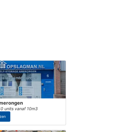
merongen
0 units vanaf 10m3
jzen