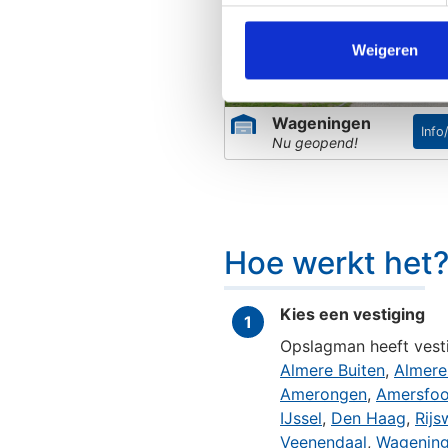
Weigeren
Wageningen
Info
Hoe werkt het?
Nu geopend!
Hoe werkt het
Kies een vestiging
1
Opslagman heeft vesti
Almere Buiten
,
Almere
Amerongen
,
Amersfoo
IJssel
,
Den Haag
,
Rijs
Veenendaal
,
Wagenin