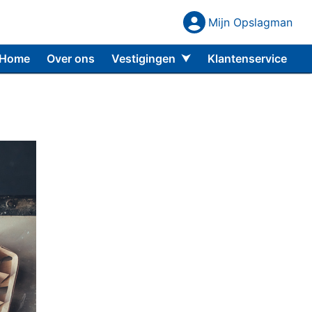
Mijn Opslagman
Mijn Opslagm
Home
Over ons
Vestigingen
Klantenservice
Almere Buiten
Almere Centrum
Amerongen
Amersfoort
Capelle aan den IJssel
Den Haag
Rijswijk