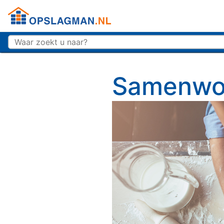
Top
Opslagman logo
Samenwo