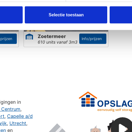
Selectie toestaan
Zoetermeer
/prijzen
Info/prijzen
610 units vanaf 3m3
?
gingen in
 Centrum
,
rt
,
Capelle a/d
wijk
,
Utrecht
,
gen
en