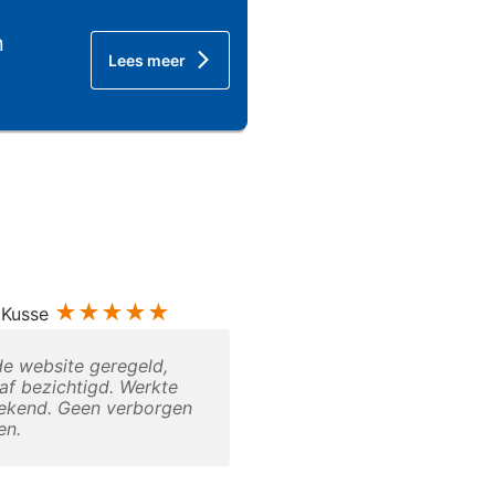
n
Lees meer
★★★★★
★★★★★
 Kusse
Marloes
de website geregeld,
Superfijn. Schone ruime
af bezichtigd. Werkte
opberghokken. Goede
tekend. Geen verborgen
service. Staan mooie ka
en.
die je kunt gebruiken o
spul te verplaatsen. Go
werkende goederenlift.