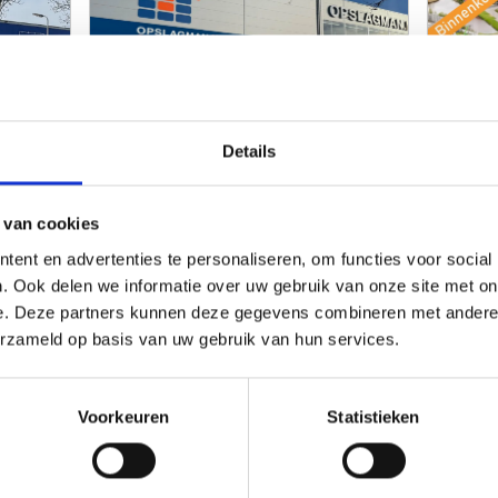
Details
Capelle a/d IJssel
D
/prijzen
Info/prijzen
Nu geopend!
Bi
 van cookies
ent en advertenties te personaliseren, om functies voor social
. Ook delen we informatie over uw gebruik van onze site met on
e. Deze partners kunnen deze gegevens combineren met andere i
erzameld op basis van uw gebruik van hun services.
Utrecht
V
/prijzen
1250 units vanaf 3m3
10
Voorkeuren
Statistieken
Info/prijzen
Info/pri