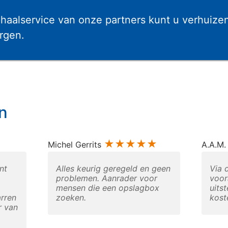
haalservice van onze partners kunt u verhuize
rgen.
n
★
★★★★★
Michel Gerrits
A.A.M.
nt
Alles keurig geregeld en geen
Via 
problemen. Aanrader voor
voor
mensen die een opslagbox
uits
rren
zoeken.
kost
r van