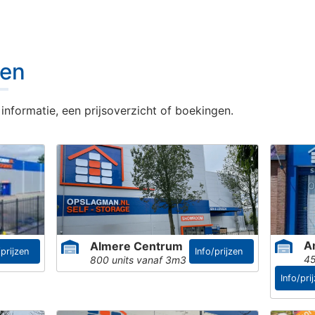
gen
informatie, een prijsoverzicht of boekingen.
A
Almere Centrum
/prijzen
Info/prijzen
45
800 units vanaf 3m3
Info/pri