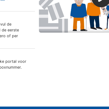
 vul de
l de eerste
ero of per
jke portal voor
 boxnummer.