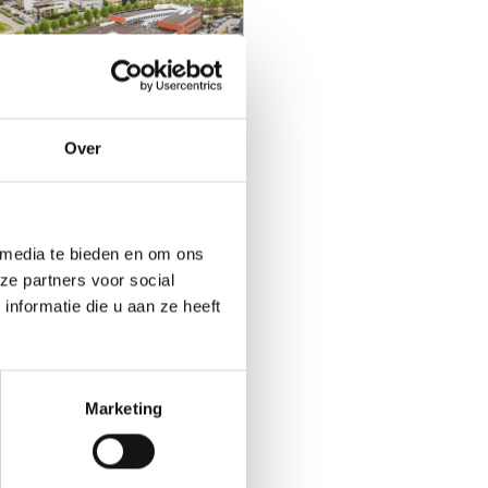
Over
en Haag
Info/prijzen
nnenkort open!
 media te bieden en om ons
ze partners voor social
nformatie die u aan ze heeft
eenendaal
00 units vanaf 3m3
Marketing
jzen