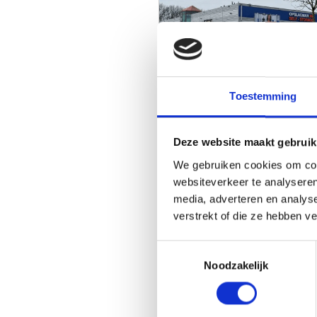
Toestemming
Amersfoort
Info
Nu geopend!
Deze website maakt gebruik
We gebruiken cookies om cont
websiteverkeer te analyseren
media, adverteren en analys
verstrekt of die ze hebben v
Rijswijk
Info
Toestemmingsselectie
Nu geopend!
Noodzakelijk