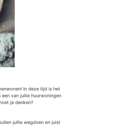
Utrecht
Veenendaal
Wageningen
Zoetermeer
menwonen! In deze tijd is het
in een van jullie huurwoningen
 moet je denken?
llen jullie wegdoen en juist