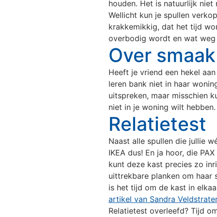
houden. Het is natuurlijk ni
Wellicht kun je spullen verko
krakkemikkig, dat het tijd wor
overbodig wordt en wat weg 
Over smaak v
Heeft je vriend een hekel aan
leren bank niet in haar woni
uitspreken, maar misschien kun 
niet in je woning wilt hebben
Relatietest
Naast alle spullen die jullie
IKEA dus! En ja hoor, die PAX 
kunt deze kast precies zo inr
uittrekbare planken om haar 
is het tijd om de kast in elka
artikel van Sandra Veldstrate
Onze vestigingen
Relatietest overleefd? Tijd 