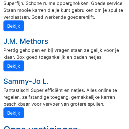
Superfijn. Schone ruime opberghokken. Goede service.
Utrecht
Veenendaal
Wageningen
Staan mooie karren die je kunt gebruiken om je spul te
verplaatsen. Goed werkende goederenlift.
Zoetermeer
Bekijk
J.M. Methors
Klantenservice
Prettig geholpen en bij vragen staan ze gelijk voor je
klaar. Box goed toegankelijk en paden netjes.
Bekijk
Sammy-Jo L.
Fantastisch! Super efficiënt en netjes. Alles online te
regelen, zelfstandige toegang, gemakkelijke karren
Onze vestigingen
beschikbaar voor vervoer van grotere spullen.
Bekijk