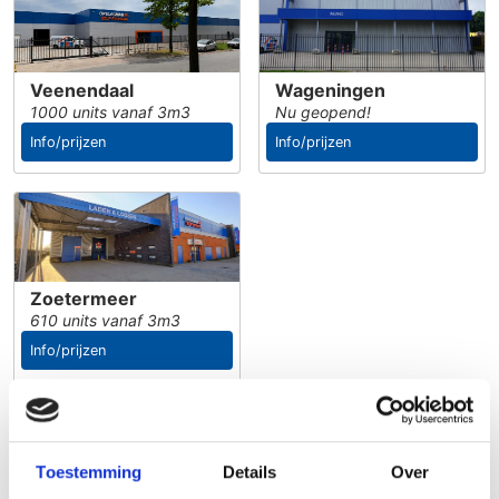
Veenendaal
Wageningen
1000 units vanaf 3m3
Nu geopend!
Info/prijzen
Info/prijzen
Zoetermeer
610 units vanaf 3m3
Info/prijzen
Hoe werkt het?
Hoe werkt het?
Toestemming
Details
Over