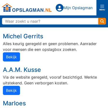
Top
Mijn Opslagman
Mijn Opslagman
MENU
Opslagman logo
Zo
Home
Michel Gerrits
Over ons
Alles keurig geregeld en geen problemen. Aanrader
voor mensen die een opslagbox zoeken.
Bekijk
Vestigingen
A.A.M. Kusse
Almere Buiten
Almere Centrum
Via de website geregeld, vooraf bezichtigd. Werkte
uitstekend. Geen verborgen kosten.
Amerongen
Amersfoort
Bekijk
Capelle aan den IJssel
Den Haag
Rijswijk
Marloes