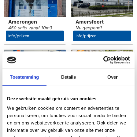
Amerongen
Amersfoort
450 units vanaf 10m3
Nu geopend!
Info/prijzen
Info/prijzen
Toestemming
Details
Over
Capelle a/d IJssel
Den Haag
Nu geopend!
Binnenkort open!
Info/prijzen
Info/prijzen
Deze website maakt gebruik van cookies
We gebruiken cookies om content en advertenties te
personaliseren, om functies voor social media te bieden
en om ons websiteverkeer te analyseren. Ook delen we
informatie over uw gebruik van onze site met onze
Rijswijk
Utrecht