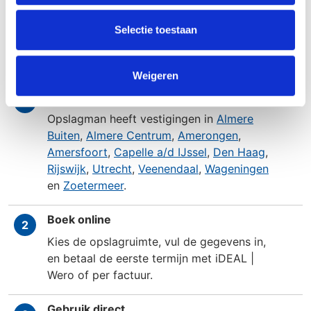
Selectie toestaan
Hoe werkt het?
Weigeren
Kies een vestiging
1
Opslagman heeft vestigingen in
Almere
Buiten
,
Almere Centrum
,
Amerongen
,
Amersfoort
,
Capelle a/d IJssel
,
Den Haag
,
Rijswijk
,
Utrecht
,
Veenendaal
,
Wageningen
en
Zoetermeer
.
Boek online
2
Kies de opslagruimte, vul de gegevens in,
en betaal de eerste termijn met iDEAL |
Wero of per factuur.
Gebruik direct