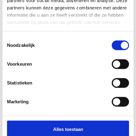
partners voor social media, adverteren en analyse. Deze
Nu geopend!
1250 units vanaf 3m3
partners kunnen deze gegevens combineren met andere
Info/prijzen
Info/prijzen
informatie die u aan ze heeft verstrekt of die ze hebben
verzameld op basis van uw gebruik van hun services.
Toestemmingsselectie
Noodzakelijk
Veenendaal
Wageningen
1000 units vanaf 3m3
Nu geopend!
Voorkeuren
Info/prijzen
Info/prijzen
Statistieken
Marketing
Zoetermeer
610 units vanaf 3m3
Info/prijzen
Alles toestaan
Hoe werkt het?