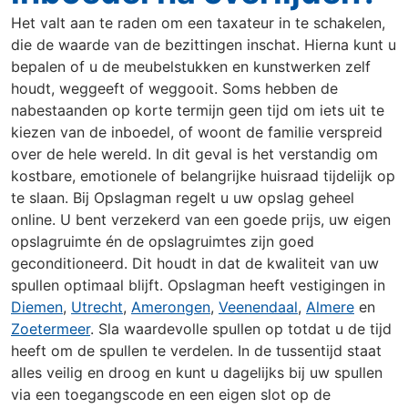
Het valt aan te raden om een taxateur in te schakelen,
die de waarde van de bezittingen inschat. Hierna kunt u
bepalen of u de meubelstukken en kunstwerken zelf
houdt, weggeeft of weggooit. Soms hebben de
nabestaanden op korte termijn geen tijd om iets uit te
kiezen van de inboedel, of woont de familie verspreid
over de hele wereld. In dit geval is het verstandig om
kostbare, emotionele of belangrijke huisraad tijdelijk op
te slaan. Bij Opslagman regelt u uw opslag geheel
online. U bent verzekerd van een goede prijs, uw eigen
opslagruimte én de opslagruimtes zijn goed
geconditioneerd. Dit houdt in dat de kwaliteit van uw
spullen optimaal blijft. Opslagman heeft vestigingen in
Diemen
,
Utrecht
,
Amerongen
,
Veenendaal
,
Almere
en
Zoetermeer
. Sla waardevolle spullen op totdat u de tijd
heeft om de spullen te verdelen. In de tussentijd staat
alles veilig en droog en kunt u dagelijks bij uw spullen
via een toegangscode en een eigen slot op de