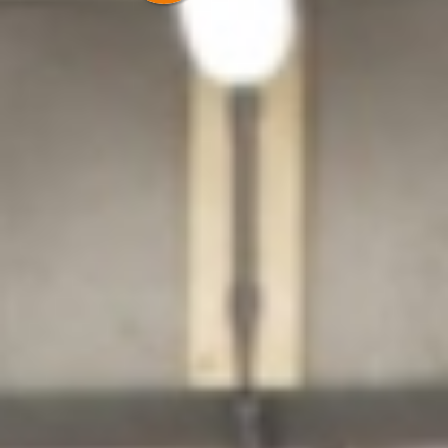
prijzen.
Utrecht
Veenendaal
Wageningen
Prijzen Almere
Zoetermeer
Klantenservice
Prijzen Amerongen
Prijzen Amersfoort
Prijzen Utrecht
Prijzen Veenendaal
Prijzen Zoetermeer