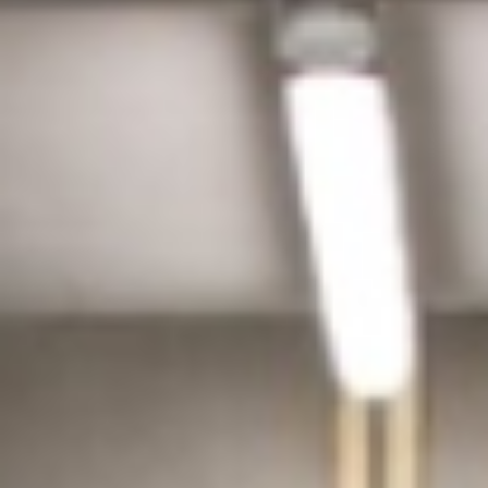
Prijzen Almere
Buiten
Prijzen Wageningen
Prijzen Capelle aan
den IJssel
Prijzen Rijswijk
Prijzen Den Haag