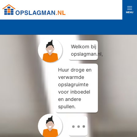
Top
MENU
Opslagman logo
Home
Welkom bij
Over ons
opslagman.nl,
Huur droge en
Vestigingen
verwarmde
opslagruimte
voor inboedel
Almere Buiten
Almere Centrum
en andere
spullen.
Amerongen
Amersfoort
Kies een locatie
voor meer
Capelle aan den IJssel
Den Haag
Rijswijk
informatie en