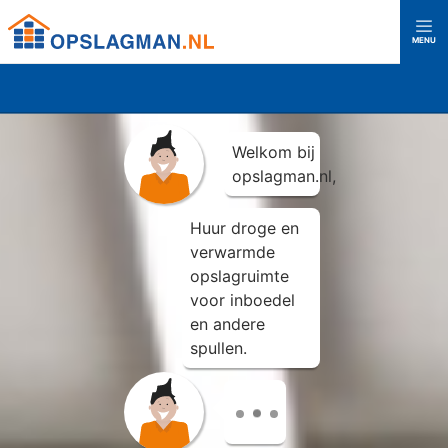
Top
MENU
Opslagman logo
Home
Welkom bij
Over ons
opslagman.nl,
Huur droge en
Vestigingen
verwarmde
opslagruimte
voor inboedel
Almere Buiten
Almere Centrum
en andere
spullen.
Amerongen
Amersfoort
Kies een locatie
voor meer
Capelle aan den IJssel
Den Haag
Rijswijk
informatie en