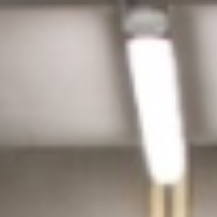
Prijzen Almere
Buiten
Prijzen Wageningen
Prijzen Capelle aan
den IJssel
Prijzen Rijswijk
Prijzen Den Haag