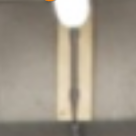
prijzen.
Utrecht
Veenendaal
Wageningen
Prijzen Almere
Zoetermeer
Klantenservice
Prijzen Amerongen
Prijzen Amersfoort
Prijzen Utrecht
Prijzen Veenendaal
Prijzen Zoetermeer