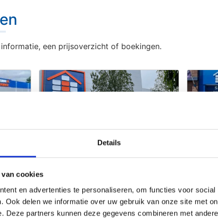
gen
informatie, een prijsoverzicht of boekingen.
A
Almere Centrum
Details
/prijzen
Info/prijzen
45
800 units vanaf 3m3
Info/pri
 van cookies
ent en advertenties te personaliseren, om functies voor social
. Ook delen we informatie over uw gebruik van onze site met on
e. Deze partners kunnen deze gegevens combineren met andere i