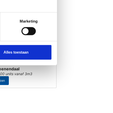
en Haag
Marketing
Info/prijzen
nnenkort open!
Alles toestaan
eenendaal
00 units vanaf 3m3
jzen