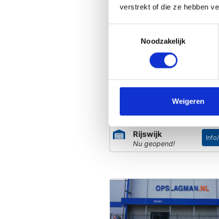
verstrekt of die ze hebben v
Toestemmingsselectie
Amersfoort
Noodzakelijk
Info
Nu geopend!
Weigeren
Rijswijk
Info
Nu geopend!