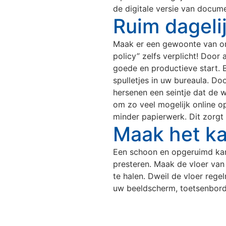
de digitale versie van docume
Ruim dageli
Maak er een gewoonte van om 
policy” zelfs verplicht! Doo
goede en productieve start. B
spulletjes in uw bureaula. D
hersenen een seintje dat de 
om zo veel mogelijk online op 
minder papierwerk. Dit zorgt 
Maak het k
Een schoon en opgeruimd kant
presteren. Maak de vloer van
te halen. Dweil de vloer rege
Onze vestigingen
uw beeldscherm, toetsenbord