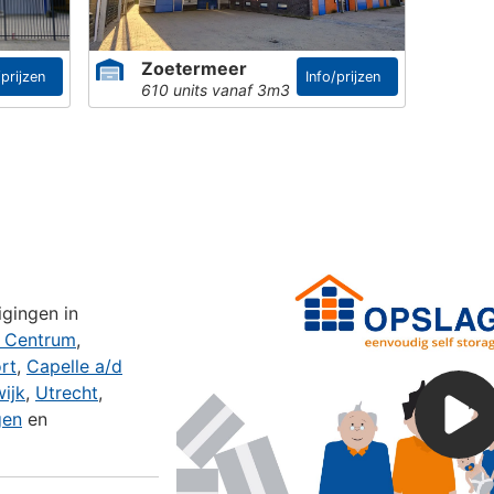
Zoetermeer
/prijzen
Info/prijzen
610 units vanaf 3m3
?
gingen in
 Centrum
,
rt
,
Capelle a/d
wijk
,
Utrecht
,
gen
en