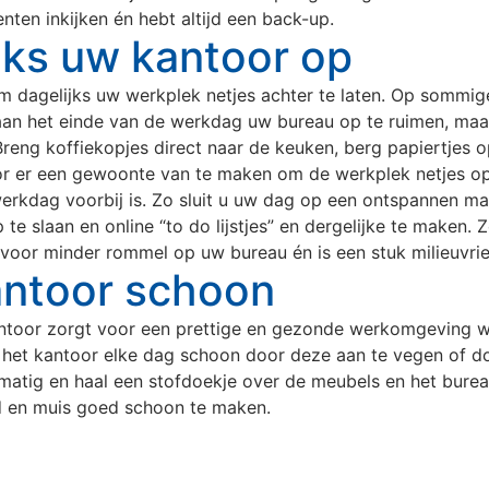
nten inkijken én hebt altijd een back-up.
jks uw kantoor op
dagelijks uw werkplek netjes achter te laten. Op sommige
r aan het einde van de werkdag uw bureau op te ruimen, ma
reng koffiekopjes direct naar de keuken, berg papiertjes op
oor er een gewoonte van te maken om de werkplek netjes op
werkdag voorbij is. Zo sluit u uw dag op een ontspannen m
te slaan en online “to do lijstjes” en dergelijke te maken. Z
voor minder rommel op uw bureau én is een stuk milieuvrien
antoor schoon
oor zorgt voor een prettige en gezonde werkomgeving waar
 het kantoor elke dag schoon door deze aan te vegen of d
lmatig en haal een stofdoekje over de meubels en het burea
 en muis goed schoon te maken.