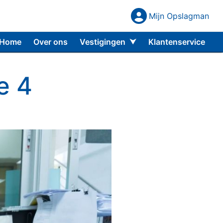
Mijn Opslagman
Mijn Opslagm
Home
Over ons
Vestigingen
Klantenservice
Almere Buiten
e 4
Almere Centrum
Amerongen
Amersfoort
Capelle aan den IJssel
Den Haag
Rijswijk