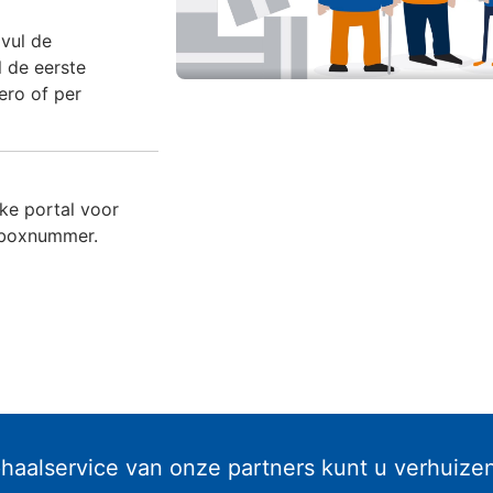
 vul de
l de eerste
ero of per
jke portal voor
 boxnummer.
haalservice van onze partners kunt u verhuize