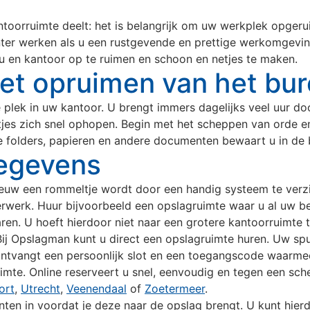
antoorruimte deelt: het is belangrijk om uw werkplek opger
ënter werken als u een rustgevende en prettige werkomgeving
u en kantoor op te ruimen en schoon en netjes te maken.
et opruimen van het bu
 plek in uw kantoor. U brengt immers dagelijks veel uur do
jes zich snel ophopen. Begin met het scheppen van orde en
e folders, papieren en andere documenten bewaart u in de 
egevens
uw een rommeltje wordt door een handig systeem te verz
werk. Huur bijvoorbeeld een opslagruimte waar u al uw bel
en. U hoeft hierdoor niet naar een grotere kantoorruimte t
ij Opslagman kunt u direct een opslagruimte huren. Uw spul
ontvangt een persoonlijk slot en een toegangscode waarme
mte. Online reserveert u snel, eenvoudig en tegen een sche
ort
,
Utrecht
,
Veenendaal
of
Zoetermeer
.
nten in voordat je deze naar de opslag brengt. U kunt hi