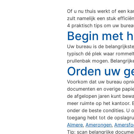
Of u nu thuis werkt of een k
zult namelijk een stuk effici
4 praktisch tips om uw burea
Begin met h
Uw bureau is de belangrijkste
typisch dé plek waar rommelt
prullenbak mogen. Belangrijk
Orden uw g
Voorkom dat uw bureau opnie
documenten en overige papier
de afgelopen jaren kunt bewar
meer ruimte op het kantoor. B
onder de beste condities. U 
toegang hebt tot de opslagrui
Almere
,
Amerongen
,
Amersfo
Tip: scan belangrijke docume