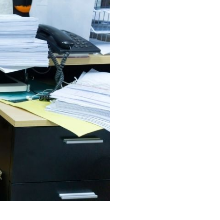
Utrecht
Veenendaal
Wageningen
Zoetermeer