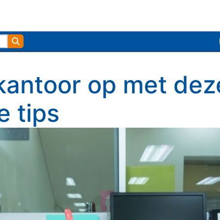
Zoek
kantoor op met dez
e tips