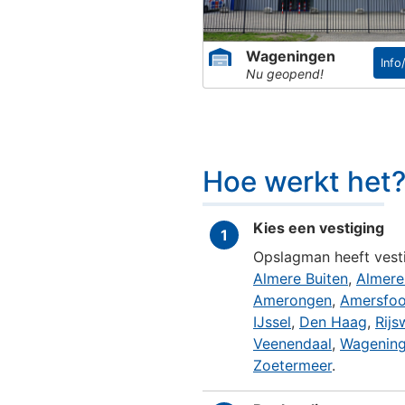
Wageningen
Info
Hoe werkt het?
Nu geopend!
Hoe werkt het
Kies een vestiging
1
Opslagman heeft vesti
Almere Buiten
,
Almere
Amerongen
,
Amersfoo
IJssel
,
Den Haag
,
Rijs
Veenendaal
,
Wagenin
Zoetermeer
.