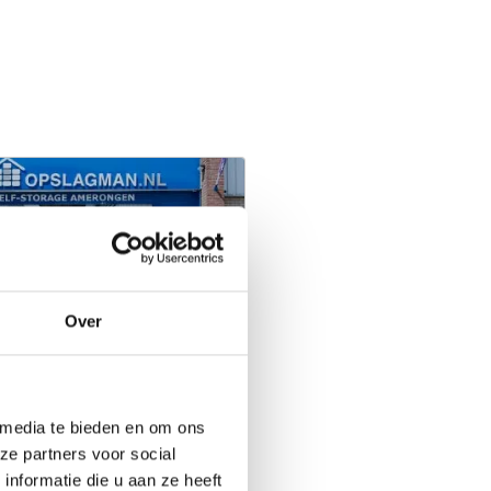
merongen
Over
0 units vanaf 10m3
jzen
 media te bieden en om ons
ze partners voor social
nformatie die u aan ze heeft