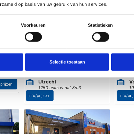
erzameld op basis van uw gebruik van hun services.
Capelle a/d IJssel
D
Voorkeuren
Statistieken
/prijzen
Info/prijzen
Nu geopend!
Bi
Selectie toestaan
Utrecht
V
/prijzen
1250 units vanaf 3m3
10
Info/prijzen
Info/pri