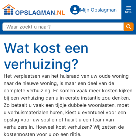
Top
Mijn Opslagman
Mijn Opslagman
MENU
Opslagman logo
Zo
Home
Wat kost een
Over ons
verhuizing?
Vestigingen
Het verplaatsen van het huisraad van uw oude woning
naar de nieuwe woning, is maar een deel van de
complete verhuizing. Er komen vaak meer kosten kijken
Almere Buiten
Almere Centrum
bij een verhuizing dan u in eerste instantie zou denken.
Zo betaalt u vaak een tijdje dubbele woonlasten, moet
Amerongen
Amersfoort
u verhuismaterialen huren, kiest u eventueel voor een
opslag voor uw spullen of huurt u een team van
verhuizers in. Hoeveel kost verhuizen? Wij zetten de
Capelle aan den IJssel
Den Haag
Rijswijk
kostenposten voor u op een rijtje.