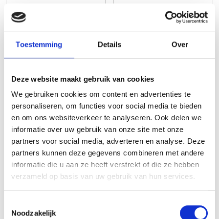
Toestemming
Details
Over
Rijswijk
Utrecht
Nu geopend!
1250 units vanaf 3m3
Deze website maakt gebruik van cookies
Info/prijzen
Info/prijzen
We gebruiken cookies om content en advertenties te
personaliseren, om functies voor social media te bieden
en om ons websiteverkeer te analyseren. Ook delen we
informatie over uw gebruik van onze site met onze
partners voor social media, adverteren en analyse. Deze
Veenendaal
Wageningen
partners kunnen deze gegevens combineren met andere
1000 units vanaf 3m3
Nu geopend!
informatie die u aan ze heeft verstrekt of die ze hebben
Info/prijzen
Info/prijzen
verzameld op basis van uw gebruik van hun services.
Toestemmingsselectie
Noodzakelijk